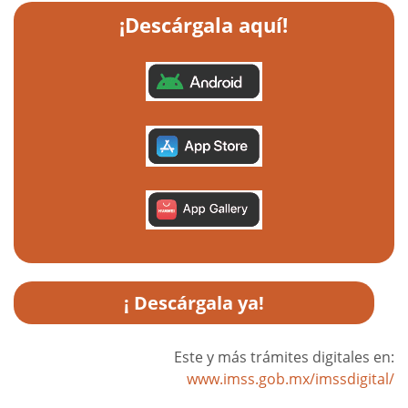
¡Descárgala aquí!
¡
Descárgala ya
!
Este y más trámites digitales en:
www.imss.gob.mx/imssdigital/