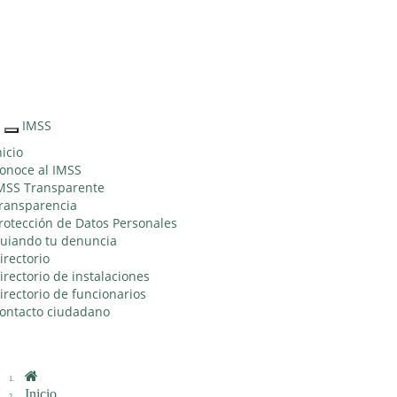
Sitio Web
"Acercando
el IMSS al
Ciudadano"
IMSS
Interruptor
de
nicio
Navegación
onoce al IMSS
MSS Transparente
ransparencia
rotección de Datos Personales
uiando tu denuncia
irectorio
irectorio de instalaciones
irectorio de funcionarios
ontacto ciudadano
Inicio