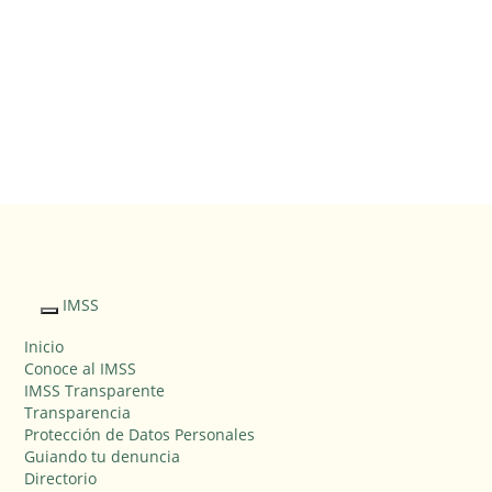
Sitio Web
"Acercando
el IMSS al
IMSS
Interruptor
Ciudadano"
de
Inicio
Navegación
Conoce al IMSS
IMSS Transparente
Transparencia
Protección de Datos Personales
Guiando tu denuncia
Directorio