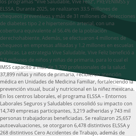
los programas “Vive Saludable, Vive Feliz”, PREVENIMSS y
ELSSA. Durante 2025, se realizaron 33.5 millones de
chequeos preventivos y más de 31 millones de detecciones
de diabetes tipo 2 e hipertensión arterial, con una
cobertura equivalente al 56.4% de la población
derechohabiente. Además, se efectuaron 4 millones de
chequeos en empresas afiliadas y 1.2 millones en escuelas
públicas. La estrategia Vive Saludable, Vive Feliz benefició a
2.9 millones de niños y niñas de primaria, para lo cual el
IMSS capacitó a más de 3,700 profesionales de la salud.
37,899 niñas y niños de primaria, recibieron atención
médica en Unidades de Medicina Familiar, fortaleciendo la
prevención visual, bucal y nutricional en la niñez mexicana.
En los centros laborales, el programa ELSSA – Entornos
Laborales Seguros y Saludables consolidó su impacto con
14,749 empresas participantes, 3,219 adheridas y 743 mil
personas trabajadoras beneficiadas. Se realizaron 25,657
autoevaluaciones, se otorgaron 6,478 distintivos ELSSA y
268 distintivos Cero Accidentes de Trabajo, además de