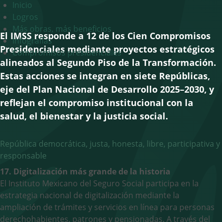
Inicio
navigation
Logros
Más obras, más beneficios
El IMSS responde a 12 de los Cien Compromisos
Infografías
Presidenciales mediante proyectos estratégicos
Compromisos presidenciales
alineados al Segundo Piso de la Transformación.
Estas acciones se integran en siete Repúblicas,
eje del Plan Nacional de Desarrollo 2025–2030, y
reflejan el compromiso institucional con la
salud, el bienestar y la justicia social.
República democrática, justa, honesta, libre, participativa y
responsable
17. Digitalización más grande de la historia
El Instituto Mexicano del Seguro Social participa en la
estrategia nacional de digitalización mediante la
ampliación de trámites y servicios en línea para personas
derechohabientes, patrones y pensionadas. A través del