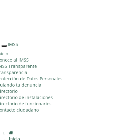
Sitio Web
"Acercando
el IMSS al
Ciudadano"
IMSS
Interruptor
de
nicio
Navegación
onoce al IMSS
MSS Transparente
ransparencia
rotección de Datos Personales
uiando tu denuncia
irectorio
irectorio de instalaciones
irectorio de funcionarios
ontacto ciudadano
Inicio