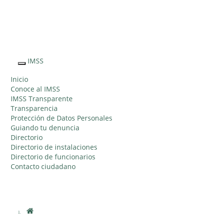
Sitio Web
"Acercando
el IMSS al
IMSS
Interruptor
Ciudadano"
de
Inicio
Navegación
Conoce al IMSS
IMSS Transparente
Transparencia
Protección de Datos Personales
Guiando tu denuncia
Directorio
Directorio de instalaciones
Directorio de funcionarios
Contacto ciudadano