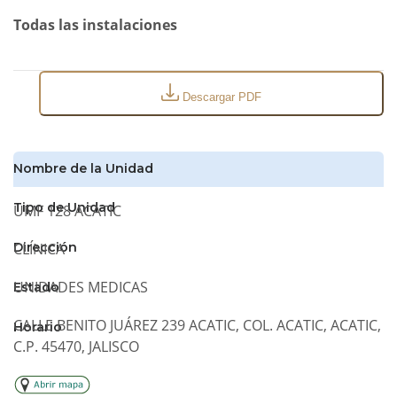
Todas las instalaciones
Descargar PDF
Nombre de la Unidad
Tipo de Unidad
UMF 128 ACATIC
CLÍNICA
Dirección
UNIDADES MEDICAS
Estado
CALLE BENITO JUÁREZ 239 ACATIC, COL. ACATIC, ACATIC,
Horario
C.P. 45470, JALISCO