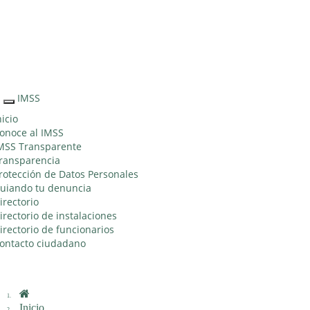
Sitio Web
"Acercando
el IMSS al
Ciudadano"
IMSS
Interruptor
de
nicio
Navegación
onoce al IMSS
MSS Transparente
ransparencia
rotección de Datos Personales
uiando tu denuncia
irectorio
irectorio de instalaciones
irectorio de funcionarios
ontacto ciudadano
Inicio