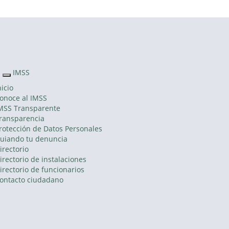
Sitio Web
"Acercando
el IMSS al
Ciudadano"
IMSS
Interruptor
de
nicio
Navegación
onoce al IMSS
MSS Transparente
ransparencia
rotección de Datos Personales
uiando tu denuncia
irectorio
irectorio de instalaciones
irectorio de funcionarios
ontacto ciudadano