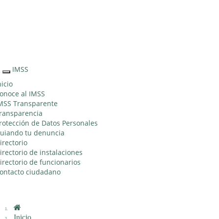
Sitio Web "Acercando el IMSS al Ciudadano"
IMSS
Interruptor
de
nicio
Navegación
onoce al IMSS
MSS Transparente
ransparencia
rotección de Datos Personales
uiando tu denuncia
irectorio
irectorio de instalaciones
irectorio de funcionarios
ontacto ciudadano
Inicio