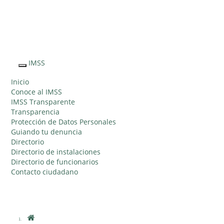
Sitio Web "Acercando el IMSS al Ciudadano"
IMSS
Interruptor
de
Inicio
Navegación
Conoce al IMSS
IMSS Transparente
Transparencia
Protección de Datos Personales
Guiando tu denuncia
Directorio
Directorio de instalaciones
Directorio de funcionarios
Contacto ciudadano