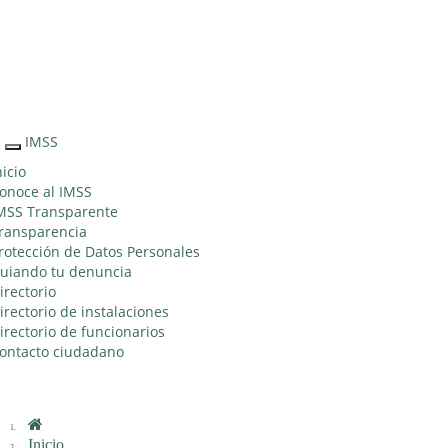
Sitio Web "Acercando el IMSS al Ciudadano"
IMSS
Interruptor
de
nicio
Navegación
onoce al IMSS
MSS Transparente
ransparencia
rotección de Datos Personales
uiando tu denuncia
irectorio
irectorio de instalaciones
irectorio de funcionarios
ontacto ciudadano
Inicio