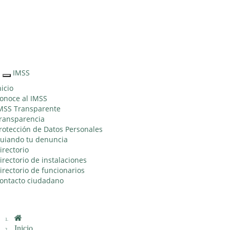
Sitio Web "Acercando el IMSS al Ciudadano"
IMSS
Interruptor
de
nicio
Navegación
onoce al IMSS
MSS Transparente
ransparencia
rotección de Datos Personales
uiando tu denuncia
irectorio
irectorio de instalaciones
irectorio de funcionarios
ontacto ciudadano
Inicio