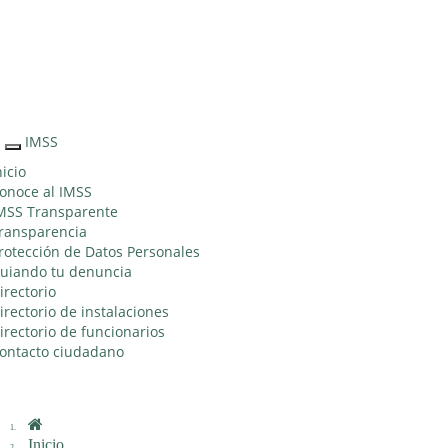
Sitio Web "Acercando el IMSS al Ciudadano"
IMSS
Interruptor
de
nicio
Navegación
onoce al IMSS
MSS Transparente
ransparencia
rotección de Datos Personales
uiando tu denuncia
irectorio
irectorio de instalaciones
irectorio de funcionarios
ontacto ciudadano
Inicio