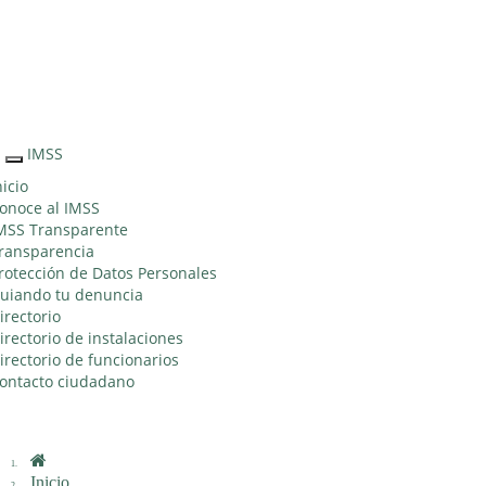
Sitio Web "Acercando el IMSS al Ciudadano"
IMSS
Interruptor
de
nicio
Navegación
onoce al IMSS
MSS Transparente
ransparencia
rotección de Datos Personales
uiando tu denuncia
irectorio
irectorio de instalaciones
irectorio de funcionarios
ontacto ciudadano
Inicio