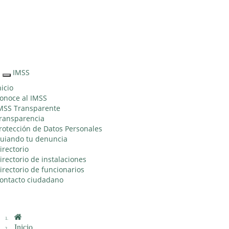
Sitio Web "Acercando el IMSS al Ciudadano"
IMSS
Interruptor
de
nicio
Navegación
onoce al IMSS
MSS Transparente
ransparencia
rotección de Datos Personales
uiando tu denuncia
irectorio
irectorio de instalaciones
irectorio de funcionarios
ontacto ciudadano
Inicio