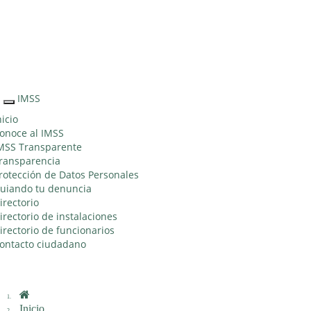
Sitio Web "Acercando el IMSS al Ciudadano"
IMSS
Interruptor
de
nicio
Navegación
onoce al IMSS
MSS Transparente
ransparencia
rotección de Datos Personales
uiando tu denuncia
irectorio
irectorio de instalaciones
irectorio de funcionarios
ontacto ciudadano
Inicio