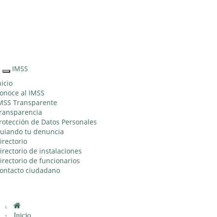
Sitio Web "Acercando el IMSS al Ciudadano"
IMSS
Interruptor
de
nicio
Navegación
onoce al IMSS
MSS Transparente
ransparencia
rotección de Datos Personales
uiando tu denuncia
irectorio
irectorio de instalaciones
irectorio de funcionarios
ontacto ciudadano
Inicio