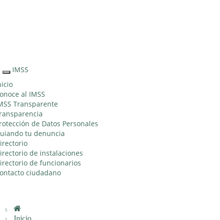
Sitio Web "Acercando el IMSS al Ciudadano"
IMSS
Interruptor
de
nicio
Navegación
onoce al IMSS
MSS Transparente
ransparencia
rotección de Datos Personales
uiando tu denuncia
irectorio
irectorio de instalaciones
irectorio de funcionarios
ontacto ciudadano
Inicio