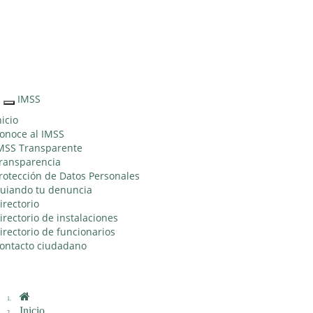
Sitio Web "Acercando el IMSS al Ciudadano"
IMSS
Interruptor
de
nicio
Navegación
onoce al IMSS
MSS Transparente
ransparencia
rotección de Datos Personales
uiando tu denuncia
irectorio
irectorio de instalaciones
irectorio de funcionarios
ontacto ciudadano
Inicio