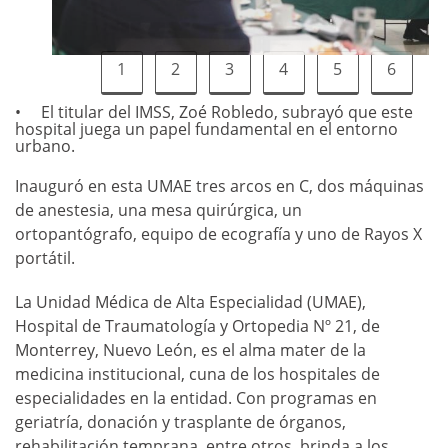
1
2
3
4
5
6
El titular del IMSS, Zoé Robledo, subrayó que este
hospital juega un papel fundamental en el entorno
urbano.
Inauguró en esta UMAE tres arcos en C, dos máquinas
de anestesia, una mesa quirúrgica, un
ortopantógrafo, equipo de ecografía y uno de Rayos X
portátil.
La Unidad Médica de Alta Especialidad (UMAE),
Hospital de Traumatología y Ortopedia Nº 21, de
Monterrey, Nuevo León, es el alma mater de la
medicina institucional, cuna de los hospitales de
especialidades en la entidad. Con programas en
geriatría, donación y trasplante de órganos,
rehabilitación temprana, entre otros, brinda a los