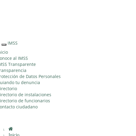
Sitio Web "Acercando el IMSS al Ciudadano"
IMSS
Interruptor
de
nicio
Navegación
onoce al IMSS
MSS Transparente
ransparencia
rotección de Datos Personales
uiando tu denuncia
irectorio
irectorio de instalaciones
irectorio de funcionarios
ontacto ciudadano
Inicio