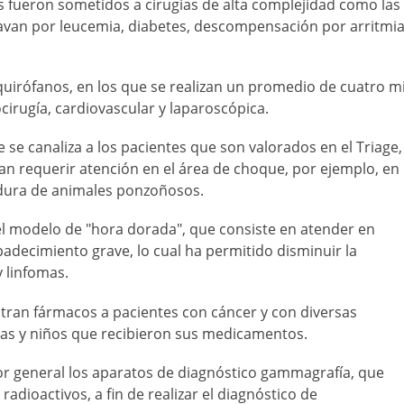
 fueron sometidos a cirugías de alta complejidad como las
avan por leucemia, diabetes, descompensación por arritmi
 quirófanos, en los que se realizan un promedio de cuatro mi
cirugía, cardiovascular y laparoscópica.
se canaliza a los pacientes que son valorados en el Triage,
an requerir atención en el área de choque, por ejemplo, en
edura de animales ponzoñosos.
a el modelo de "hora dorada", que consiste en atender en
adecimiento grave, lo cual ha permitido disminuir la
 linfomas.
stran fármacos a pacientes con cáncer y con diversas
as y niños que recibieron sus medicamentos.
tor general los aparatos de diagnóstico gammagrafía, que
dioactivos, a fin de realizar el diagnóstico de