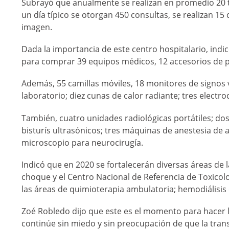
Subrayó que anualmente se realizan en promedio 20 tr
un día típico se otorgan 450 consultas, se realizan 15 c
imagen.
Dada la importancia de este centro hospitalario, ind
para comprar 39 equipos médicos, 12 accesorios de p
Además, 55 camillas móviles, 18 monitores de signos vi
laboratorio; diez cunas de calor radiante; tres electr
También, cuatro unidades radiológicas portátiles; d
bisturís ultrasónicos; tres máquinas de anestesia de 
microscopio para neurocirugía.
Indicó que en 2020 se fortalecerán diversas áreas de
choque y el Centro Nacional de Referencia de Toxicolo
las áreas de quimioterapia ambulatoria; hemodiálisis e
Zoé Robledo dijo que este es el momento para hacer l
continúe sin miedo y sin preocupación de que la tran