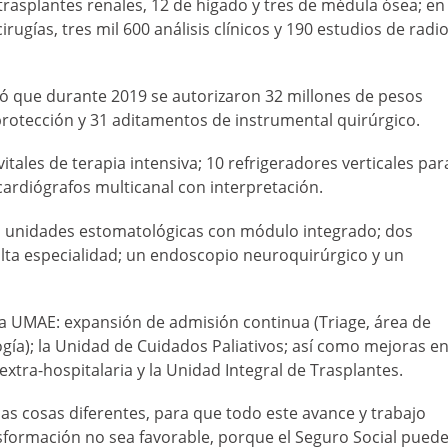
asplantes renales, 12 de hígado y tres de médula ósea; en
irugías, tres mil 600 análisis clínicos y 190 estudios de radio
icó que durante 2019 se autorizaron 32 millones de pesos
rotección y 31 aditamentos de instrumental quirúrgico.
tales de terapia intensiva; 10 refrigeradores verticales par
ocardiógrafos multicanal con interpretación.
os unidades estomatológicas con módulo integrado; dos
alta especialidad; un endoscopio neuroquirúrgico y un
 la UMAE: expansión de admisión continua (Triage, área de
gía); la Unidad de Cuidados Paliativos; así como mejoras e
xtra-hospitalaria y la Unidad Integral de Trasplantes.
as cosas diferentes, para que todo este avance y trabajo
sformación no sea favorable, porque el Seguro Social pued