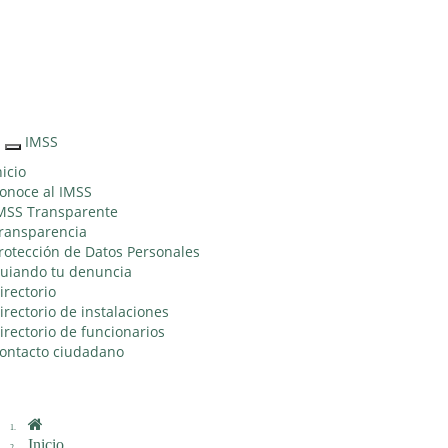
Sitio Web "Acercando el IMSS al Ciudadano"
IMSS
Interruptor
de
nicio
Navegación
onoce al IMSS
MSS Transparente
ransparencia
rotección de Datos Personales
uiando tu denuncia
irectorio
irectorio de instalaciones
irectorio de funcionarios
ontacto ciudadano
Inicio