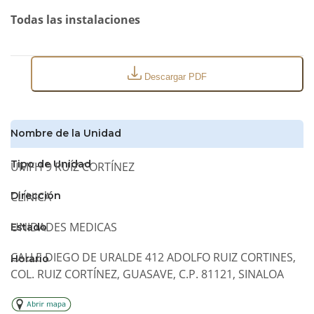
Todas las instalaciones
Descargar PDF
Nombre de la Unidad
Tipo de Unidad
UMFH 9 RUÍZ CORTÍNEZ
CLÍNICA
Dirección
UNIDADES MEDICAS
Estado
CALLE DIEGO DE URALDE 412 ADOLFO RUIZ CORTINES,
Horario
COL. RUIZ CORTÍNEZ, GUASAVE, C.P. 81121, SINALOA