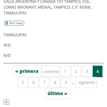
CALLE ARGENTINA Y CANADA 107 TAMPICO, COL.
LOMAS INFONAVIT ARENAL, TAMPICO, C.P. 89368,
TAMAULIPAS
TAMAULIPAS
N/D
N/D
« primera
‹ anterior
1
2
3
4
Páginas
5
6
7
8
9
…
siguiente ›
última »
×