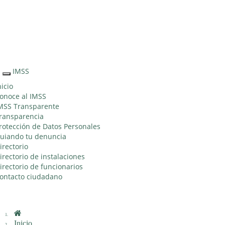
Sitio Web
"Acercando
el IMSS al
Ciudadano"
IMSS
Interruptor
de
nicio
Navegación
onoce al IMSS
MSS Transparente
ransparencia
rotección de Datos Personales
uiando tu denuncia
irectorio
irectorio de instalaciones
irectorio de funcionarios
ontacto ciudadano
Inicio