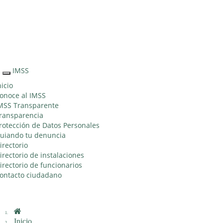
Sitio Web
"Acercando
el IMSS al
Ciudadano"
IMSS
Interruptor
de
nicio
Navegación
onoce al IMSS
MSS Transparente
ransparencia
rotección de Datos Personales
uiando tu denuncia
irectorio
irectorio de instalaciones
irectorio de funcionarios
ontacto ciudadano
Inicio