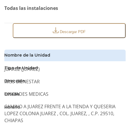
Todas las instalaciones
Descargar PDF
Nombre de la Unidad
Tipo de Unidad
JUAREZ (JUAREZ)
IMSS BIENESTAR
Dirección
UNIDADES MEDICAS
Estado
CAMINO A JUAREZ FRENTE A LA TIENDA Y QUESERIA
Horario
LOPEZ COLONIA JUAREZ , COL. JUAREZ, , C.P. 29510,
CHIAPAS