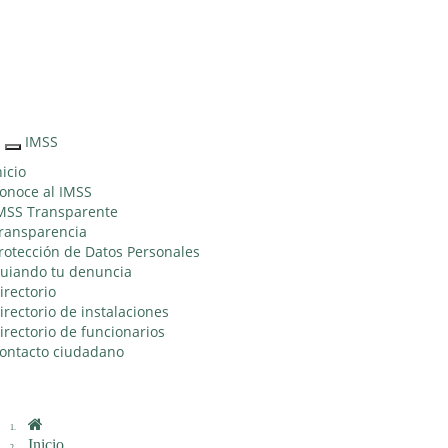
Sitio Web
"Acercando
el IMSS al
Ciudadano"
IMSS
Interruptor
de
nicio
Navegación
onoce al IMSS
MSS Transparente
ransparencia
rotección de Datos Personales
uiando tu denuncia
irectorio
irectorio de instalaciones
irectorio de funcionarios
ontacto ciudadano
Inicio